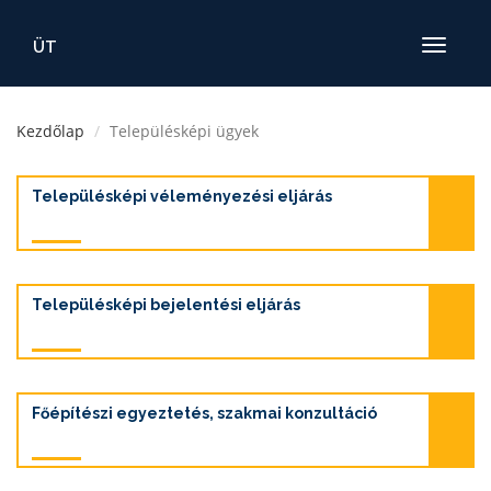
ÜT
Toggle
navigatio
Kezdőlap
Településképi ügyek
Településképi véleményezési eljárás
Településképi bejelentési eljárás
Főépítészi egyeztetés, szakmai konzultáció