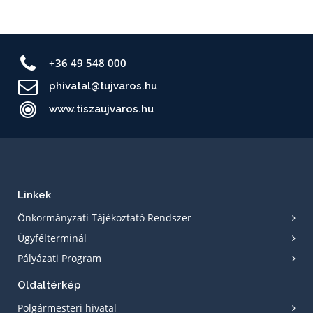
+36 49 548 000
phivatal@tujvaros.hu
www.tiszaujvaros.hu
Linkek
Önkormányzati Tájékoztató Rendszer
Ügyfélterminál
Pályázati Program
Oldaltérkép
Polgármesteri hivatal