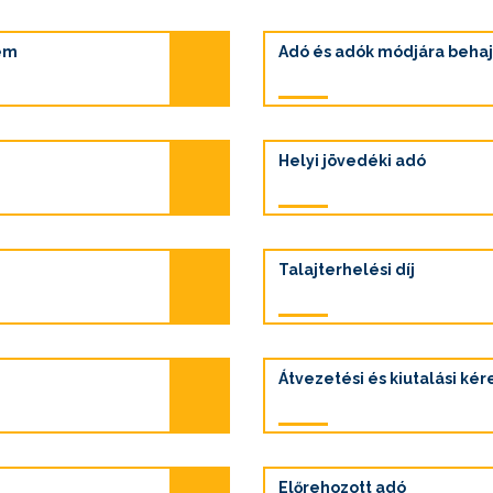
em
Adó és adók módjára behaj
Helyi jövedéki adó
Talajterhelési díj
Átvezetési és kiutalási ké
Előrehozott adó