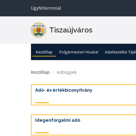
Ügyfélterminál
Tiszaújváros
Kezdőlap
Polgármesteri Hivatal
Adatkezelési Táj
Kezdőlap
Adóügyek
Adó- és értékbizonyítvány
Idegenforgalmi adó