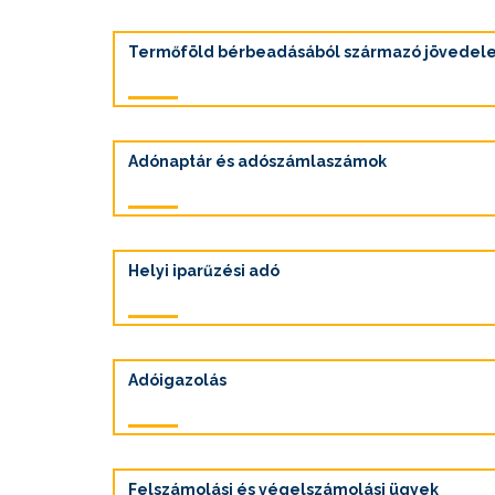
Termőföld bérbeadásából származó jövedel
Adónaptár és adószámlaszámok
Helyi iparűzési adó
Adóigazolás
Felszámolási és végelszámolási ügyek