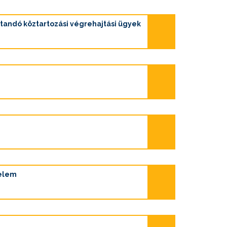
tandó köztartozási végrehajtási ügyek
relem