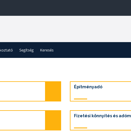
ékoztató
Segítség
Keresés
Építményadó
Fizetési könnyítés és adó